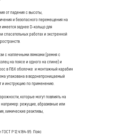
ия от падения с высоты,
ничения и безопасного перемещения на
и имеется заднее D-кольцо для
и спасательных работах и экстренной
пространств.
язи с наплечными лямками (ремня с
колец на поясе и одного на спине) и
рос в ПВХ оболочке и монтажный карабин
тема упакована в водонепроницаемый
т и инструкцию по применению.
рожности, которые могут повлиять на
, например: режущие, абразивные или
ия, химические реактивы,
ГОСТ Р 12.4.184-95: Пояс