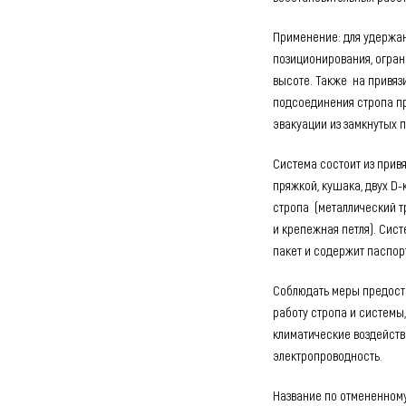
Применение: для удержан
позиционирования, огра
высоте. Также на привяз
подсоединения стропа пр
эвакуации из замкнутых 
Система состоит из прив
пряжкой, кушака, двух D-
стропа (металлический т
и крепежная петля). Сис
пакет и содержит паспор
Соблюдать меры предосто
работу стропа и системы
климатические воздейств
электропроводность.
Название по отмененному 