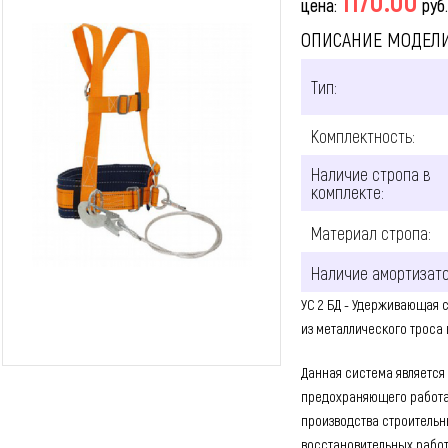
1170.00
цена:
руб.
ОПИСАНИЕ МОДЕЛ
Тип:
Комплектность:
Наличие стропа в
комплекте:
Материал стропа:
Наличие амортизато
УС 2 БД - Удерживающая 
из металлического троса 
Данная система является
предохраняющего работа
производства строительн
восстановительных работ